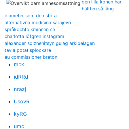
den lilla konen har
hälften så lång
diameter som den stora
alternativna medicina sarajevo
språkochfolkminnen se
charlotta löfgren instagram
alexander solzhenitsyn gulag arkipelagen
tavla potatisplockare
eu commissioner breton
mck
idRRd
nrazj
UsovR
kyRG
umc