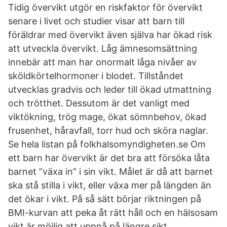
Tidig övervikt utgör en riskfaktor för övervikt
senare i livet och studier visar att barn till
föräldrar med övervikt även själva har ökad risk
att utveckla övervikt. Låg ämnesomsättning
innebär att man har onormalt låga nivåer av
sköldkörtelhormoner i blodet. Tillståndet
utvecklas gradvis och leder till ökad utmattning
och trötthet. Dessutom är det vanligt med
viktökning, trög mage, ökat sömnbehov, ökad
frusenhet, håravfall, torr hud och sköra naglar.
Se hela listan på folkhalsomyndigheten.se Om
ett barn har övervikt är det bra att försöka låta
barnet ”växa in” i sin vikt. Målet är då att barnet
ska stå stilla i vikt, eller växa mer på längden än
det ökar i vikt. På så sätt börjar riktningen på
BMI-kurvan att peka åt rätt håll och en hälsosam
vikt är möjlig att uppnå på längre sikt.