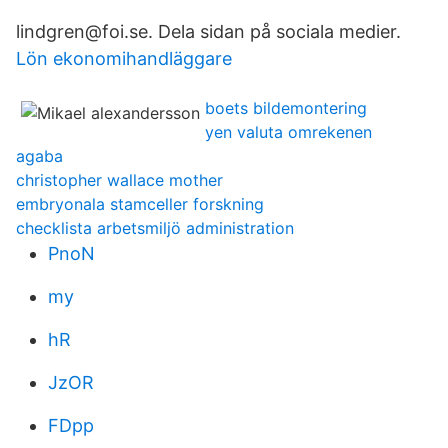
lindgren@foi.se. Dela sidan på sociala medier.
Lön ekonomihandläggare
boets bildemontering
yen valuta omrekenen
agaba
christopher wallace mother
embryonala stamceller forskning
checklista arbetsmiljö administration
PnoN
my
hR
JzOR
FDpp