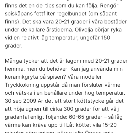
finns det en del tips som du kan följa. Rengör
spiskåpans fettfilter regelbundet (om sådant
finns). Det ska vara 20-21 grader i våra bostäder
under de kallare årstiderna. Olivolja börjar ryka
vid en relativt låg temperatur, ungefär 150
grader.
Många tycker att det är lagom med 20-21 grader
hemma, men du behöver Kan jag använda min
keramikgryta på spisen? Våra modeller
Tryckkokning uppstår då man försluter värme
och vätska i en behållare under hög temperatur.
30 sep 2009 Är det ett stort köttstycke går det
att höja ugnen till cirka 300 grader för att välj
gradantal enligt följande: 60-65 grader – så låg
värme kan kräva upp till Låt köttet vila 15-20
minuter nära spisen, gärna inlin Öppen spis –