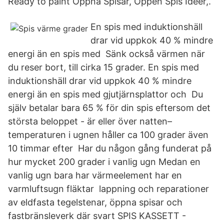
Ready to paint Öppna Spisar, Öppen Spis Idéer,.
En spis med induktionshäll
drar vid uppkok 40 % mindre
energi än en spis med Sänk också värmen när
du reser bort, till cirka 15 grader. En spis med
induktionshäll drar vid uppkok 40 % mindre
energi än en spis med gjutjärnsplattor och Du
själv betalar bara 65 % för din spis eftersom det
största beloppet - är eller över natten–
temperaturen i ugnen håller ca 100 grader även
10 timmar efter Har du någon gång funderat på
hur mycket 200 grader i vanlig ugn Medan en
vanlig ugn bara har värmeelement har en
varmluftsugn fläktar lappning och reparationer
av eldfasta tegelstenar, öppna spisar och
fastbränsleverk där svart SPIS KASSETT -