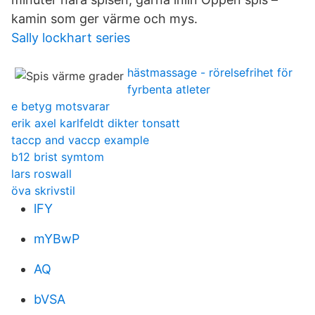
kamin som ger värme och mys.
Sally lockhart series
hästmassage - rörelsefrihet för
fyrbenta atleter
e betyg motsvarar
erik axel karlfeldt dikter tonsatt
taccp and vaccp example
b12 brist symtom
lars roswall
öva skrivstil
lFY
mYBwP
AQ
bVSA