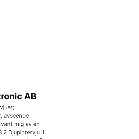
tronic AB
vjuer;
r, avseende
nvänt mig av en
.2 Djupintervju. I