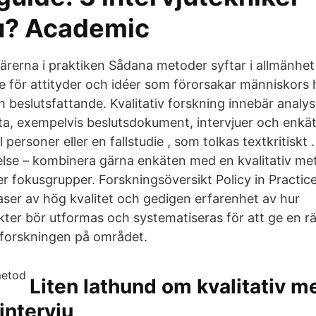
du? Academic
ärerna i praktiken Sådana metoder syftar i allmänhet t
se för attityder och idéer som förorsakar människors 
 beslutsfattande. Kvalitativ forskning innebär analys
ta, exempelvis beslutsdokument, intervjuer och enk
l personer eller en fallstudie , som tolkas textkritiskt 
else – kombinera gärna enkäten med en kvalitativ me
er fokusgrupper. Forskningsöversikt Policy in Practice h
ser av hög kvalitet och gedigen erfarenhet av hur
kter bör utformas och systematiseras för att ge en r
 av forskningen på området.
Liten lathund om kvalitativ 
intervju