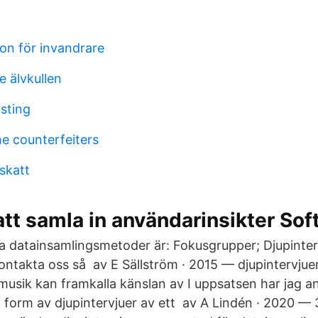
on för invandrare
 älvkullen
sting
he counterfeiters
skatt
att samla in användarinsikter Sof
iva datainsamlingsmetoder är: Fokusgrupper; Djupinter
ontakta oss så av E Sällström · 2015 — djupintervjue
 musik kan framkalla känslan av I uppsatsen har jag a
i form av djupintervjuer av ett av A Lindén · 2020 — 3