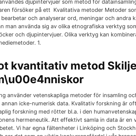
 användes djupintervjuer som metod för datainsamling
juaren försöker på ett Kvalitativa metoder Metoder so
 bearbetar och analyserar ord, meningar och andra kva
an man använda sig av olika etnografiska verktyg som
cker och djupintervjuer. Olika verktyg kan kombinera
ediemetoder. 1.
ot kvantitativ metod Skilje
m\u00e4nniskor
ning använder vetenskapliga metoder för insamling oc
 annan icke-numerisk data. Kvalitativ forskning är of
plig forskning med rötter bl.a. i den humanvetenska
onens hermeneutik. Att effektivt samla in data är en vi
etet. Vi har egna fältenheter i Linköping och Stockh