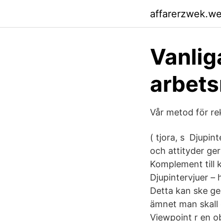
affarerzwek.w
Vanlig
arbet
Vår metod för re
( tjora, s Djupin
och attityder ger
Komplement till 
Djupintervjuer –
Detta kan ske gen
ämnet man skall d
Viewpoint r en ob