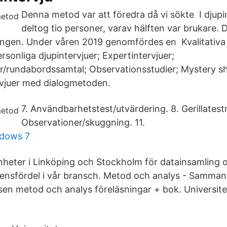
Denna metod var att föredra då vi sökte I djupi
deltog tio personer, varav hälften var brukare. 
ngen. Under våren 2019 genomfördes en Kvalitativa
sonliga djupintervjuer; Expertintervjuer;
r/rundabordssamtal; Observationsstudier; Mystery s
rvjuer med dialogmetoden.
7. Användbarhetstest/utvärdering. 8. Gerillatestn
Observationer/skuggning. 11.
dows 7
enheter i Linköping och Stockholm för datainsamling 
rensfördel i vår bransch. Metod och analys - Samman
sen metod och analys föreläsningar + bok. Universite