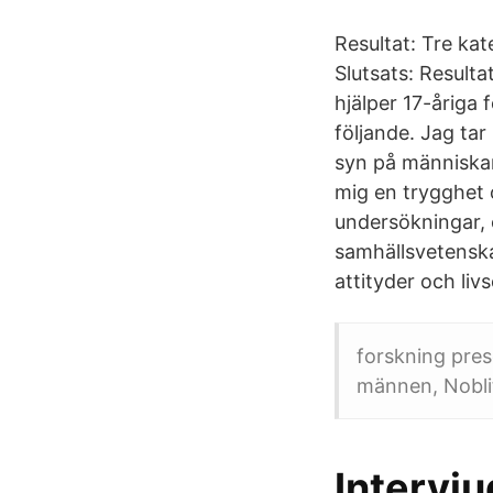
Resultat: Tre kat
Slutsats: Resulta
hjälper 17-åriga 
följande. Jag ta
syn på människan
mig en trygghet 
undersökningar,
samhällsvetenska
attityder och liv
forskning pre
männen, Noblit
Intervju