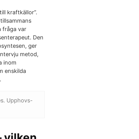
l kraftkällor”.
h tillsammans
a fråga var
osenterapeut. Den
osyntesen, ger
Intervju metod,
a inom
m enskilda
.
es. Upphovs-
 vilken