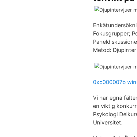
Enkätundersökni
Fokusgrupper; Per
Paneldiskussione
Metod: Djupinte
0xc000007b win
Vi har egna fält
en viktig konkur
Psykologi Delkur
Universitet.