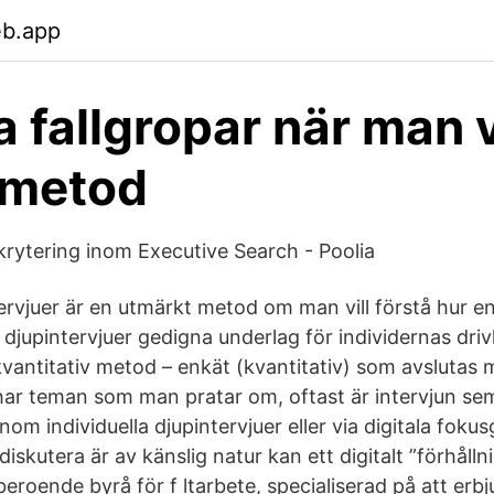
eb.app
a fallgropar när man v
smetod
krytering inom Executive Search - Poolia
tervjuer är en utmärkt metod om man vill förstå hur en
 djupintervjuer gedigna underlag för individernas driv
kvantitativ metod – enkät (kvantitativ) som avslutas
 har teman som man pratar om, oftast är intervjun sem
om individuella djupintervjuer eller via digitala fok
iskutera är av känslig natur kan ett digitalt ”förhål
eroende byrå för f ltarbete, specialiserad på att erbj