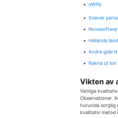
oWPp
Svensk pensi
Novasoftware
Hallands land
Andre gide t
Rakna ut lon 
Vikten av 
Vanliga kvalitat
Observationer. K
huruvida sorglig
kvalitativ metod 