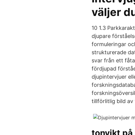
väljer 
10 1.3 Parkkarakt
djupare förståel
formuleringar och
strukturerade da
svar från ett fåta
fördjupad förstå
djupintervjuer ell
forskningsdataba
forskningsöversi
tillförlitlig bild
tonvikt på 