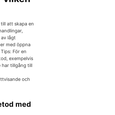
ill att skapa en
handlingar,
 av lågt
äter med öppna
. Tips: För en
tod, exempelvis
ar tillgång till
ättvisande och
metod med