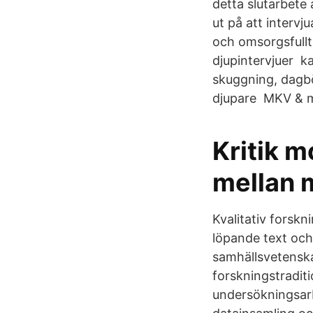
detta slutarbete
ut på att interv
och omsorgsfullt
djupintervjuer k
skuggning, dagbö
djupare MKV & m
Kritik m
mellan 
Kvalitativ forsk
löpande text och
samhällsvetenska
forskningstraditi
undersökningsarb