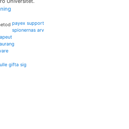
ro Universitet.
ning
payex support
spionernas arv
rapeut
taurang
vare
ulle gifta sig