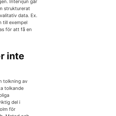
en. Intervjun går
m strukturerat
litativ data. Ex.
 till exempel
s för att få en
r inte
h tolkning av
ta tolkande
pliga
ktig del i
olm för