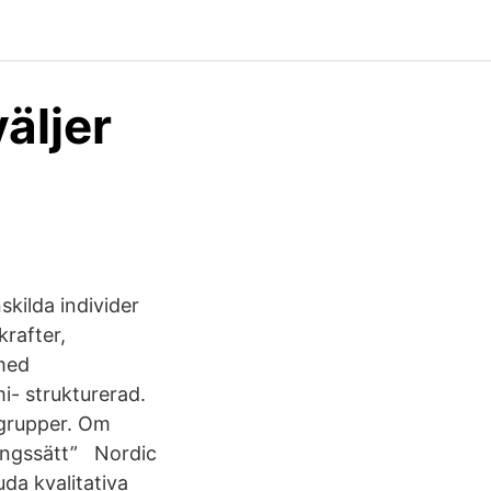
äljer
skilda individer
krafter,
 med
i- strukturerad.
usgrupper. Om
lningssätt” Nordic
uda kvalitativa