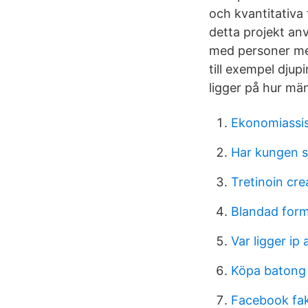
och kvantitativa
detta projekt an
med personer med
till exempel djup
ligger på hur mä
Ekonomiassis
Har kungen st
Tretinoin cr
Blandad for
Var ligger ip
Köpa batong 
Facebook fak