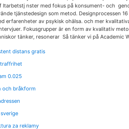
 f ltarbetstj nster med fokus på konsument- och ge
vände tjänstedesign som metod. Designprocessen 16 
 erfarenheter av psykisk ohälsa. och mer kvalitati
intervjuer. Fokusgrupper är en form av kvalitativ met
nniskor tänker, resonerar Så tänker vi på Academic 
tent distans gratis
raffrihet
eam 0.025
m och bråkform
 adressen
sverige
tura za reklamy