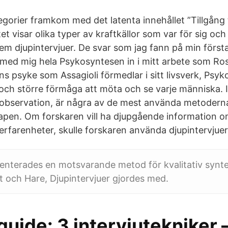
egorier framkom med det latenta innehållet ”Tillgång til
tet visar olika typer av kraftkällor som var för sig oc
fem djupintervjuer. De svar som jag fann på min först
r med mig hela Psykosyntesen in i mitt arbete som R
s psyke som Assagioli förmedlar i sitt livsverk, Psyk
och större förmåga att möta och se varje människa. 
 observation, är några av de mest använda metodern
pen. Om forskaren vill ha djupgående information o
serfarenheter, skulle forskaren använda djupintervjuer
senterades en motsvarande metod för kvalitativ synt
 och Hare, Djupintervjuer gjordes med.
guide: 3 intervjutekniker –