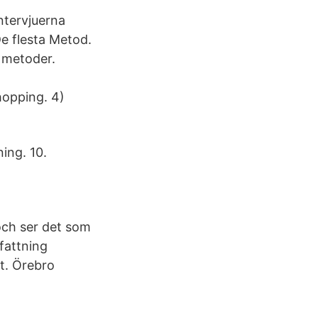
ntervjuerna
De flesta Metod.
 metoder.
hopping. 4)
ing. 10.
och ser det som
fattning
t. Örebro