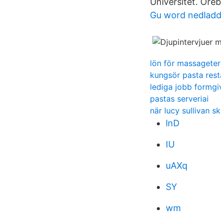
Universitet. Öreb
Gu word nedladd
lön för massagete
kungsör pasta res
lediga jobb formgi
pastas serveriai
när lucy sullivan sk
lnD
IU
uAXq
SY
wm