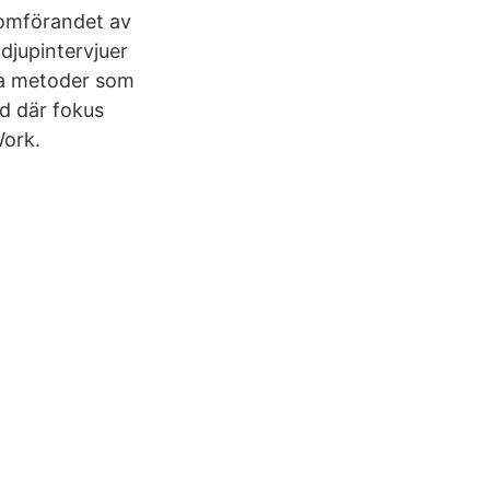
nomförandet av
djupintervjuer
va metoder som
od där fokus
Work.